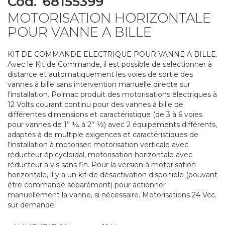
Cod.
68155399
to
MOTORISATION HORIZONTALE
the
beginning
POUR VANNE A BILLE
of
the
KIT DE COMMANDE ELECTRIQUE POUR VANNE A BILLE.
images
Avec le Kit de Commande, il est possible de sélectionner à
gallery
distance et automatiquement les voies de sortie des
vannes à bille sans intervention manuelle directe sur
l’installation. Polmac produit des motorisations électriques à
12 Volts courant continu pour des vannes à bille de
différentes dimensions et caractéristique (de 3 à 6 voies
pour vannes de 1’’ ¼ à 2’’ ½) avec 2 équipements différents,
adaptés à de multiple exigences et caractéristiques de
l’installation à motoriser: motorisation verticale avec
réducteur épicycloïdal, motorisation horizontale avec
réducteur à vis sans fin. Pour la version à motorisation
horizontale, il y a un kit de désactivation disponible (pouvant
être commandé séparément) pour actionner
manuellement la vanne, si nécessaire. Motorisations 24 Vcc.
sur demande.